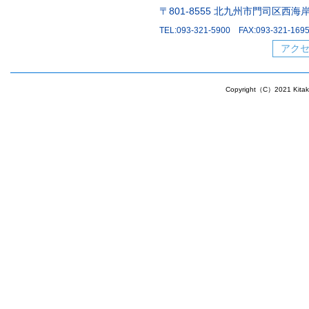
〒801-8555 北九州市門司区西海岸1
TEL:093-321-5900 FAX:093-321-169
アク
Copyright（C）2021 Kitakyu