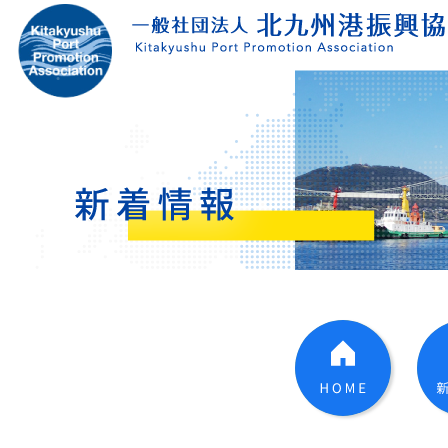
コ
ン
テ
ン
ツ
へ
ス
キ
ッ
プ